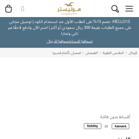
HELLO15: خصم 15% على الطلب الأول عند استخدام الكود | توصيل مجاني
على جميع الطلبات بقيمة 300 ريال سعودي أو أكثر | اشترِ الآن وادفع لاحقًا عبر
تابي وتمارا
تسوقوا للنساء
تسوقوا للرجال
للرجال
الملابس العلوية
القمصان
قمصان بأكمام قصيرة
أقساط بدون فائدة