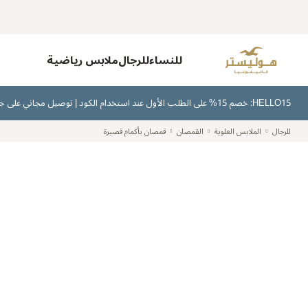
للنساء
للرجال
ملابس رياضية
HELLO15: خصم 15% على الطلب الأول عند استخدام الكود | توصيل مجاني على جميع الطلبات بقيمة 300 ريال سعودي أو أكثر | اشترِ الآن وادفع لاحقًا عبر تابي وتمارا
للرجال
الملابس العلوية
القمصان
قمصان بأكمام قصيرة