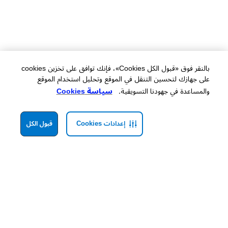
بالنقر فوق «قبول الكل Cookies»، فإنك توافق على تخزين cookies
على جهازك لتحسين التنقل في الموقع وتحليل استخدام الموقع
والمساعدة في جهودنا التسويقية.
سياسة Cookies
إعدادات Cookies
قبول الكل
Hollister’s collection of
shirts for men
is built for every aspect of your life. Refresh your
wardrobe with summery short-sleeved shirts, sophisticated long-sleeve linen-blend button-
downs, 90s-inspired plaid flannel shirts, and our signature sweater polos and t-shirts. Ideal
for layering over a tee or tank or buttoning for a more formal finish, our
stylish shirts for
.
men
make the perfect partner for our
jeans
, casual
pants
, and
shorts