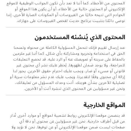
المحتوى من الأخطاء. كما أننا لا نعد بأن تكون الجوانب الوظيفية للموقع
الإلكتروني أو المحتوى خالية من الأخطاء، أو أن يكون هذا الموقع أو
الخوادم التي تتيحه خاليًا من الفيروسات أو المكونات الضارة الأخرى. إننا
نوصي دائمًا بتثبيت برنامج حديث لفحص الفيروسات على جهازك.
المحتوى الذي يُنشئه المستخدمون
عند إرسال تقييم فإنك تتحمل المسؤولية الكاملة عن محتواه وتمنحنا
الحق في استخدامه وتحريره ومشاركته بأي شكل. كما أننا غير ملزمين
بالحفاظ على سريته أو تعويضك عنه أو الرد عليه. قد تخضع التعليقات
للمراجعة، ولا يوجد ضمان لظهورها. يُحظر عليك نشر أي محتوى غير
قانوني أو مسيء أو ضار، ويجب عليك احترام حقوق الآخرين. يجوز لنا
إزالة أي محتوى وفقًا لتقديرنا. ويجب عليك عدم نشر معلومات سرية أو
تضليلية للآخرين بشأن هويتك. أنت وحدك المسؤول عن تعليقاتك،
ونحن غير مسؤولين عن المحتوى الذي تنشره أنت أو الآخرون.
المواقع الخارجية
قد يتضمن موقعنا الإلكتروني روابط تشعبية لمواقع أو موارد أخرى تُدار
من قبل أطراف خارجية. نحن غير مسؤولين عن محتوى أو دقة أي
صفحات ليست ضمن موقعنا الإلكتروني أو عن توفرها. نحن لا نؤيد ولا