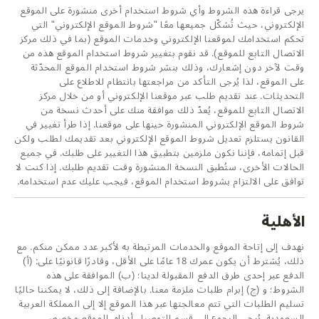
يرجى قراءة هذه الشروط وأي شروط استخدام أخرى منشورة على الموقع
الإلكتروني، حيث تُشكّل جميعها معًا "شروط الموقع الإلكتروني" التي
تحكم استخدامك لموقعنا الإلكتروني وخدمات الموقع (بما في ذلك مركز
الاتصال التابع للموقع). قد نقوم بتغيير شروط استخدام الموقع هذه من
وقت لآخر دون إشعارك، وذلك بنشر شروط استخدام الموقع المحدّثة
على الموقع، لذا يُرجى التأكد من مراجعتها بانتظام للاطلاع على
التحديثات. عند تقديم طلب عبر موقعنا الإلكتروني أو من خلال مركز
الاتصال التابع للموقع، يُعدّ ذلك موافقة منك على أحدث نسخة من
شروط الموقع الإلكتروني المنشورة حينها على موقعنا. إذا طرأ تغيير في
القانون يستلزم تعديل شروط الموقع الإلكتروني بعد تقديمك لطلب ولكن
قبل إتمامه، فإننا نكون ملزمين بتطبيق هذا التغيير على طلبك. في جميع
الحالات الأخرى، ستُطبق النسخة المنشورة وقت تقديم طلبك. إذا كنت لا
توافق على الالتزام بشروط استخدام الموقع، فيجب عليك عدم استخدامه.
الأهلية
نهدف إلى إتاحة الموقع والخدمات المرتبطة به لأكبر عدد ممكن منكم. مع
ذلك، يُشترط أن يكون عمرك 18 عامًا على الأقل، وقادرًا قانونيًا على: (أ)
الدفع عبر إحدى طرق الدفع المقبولة لدينا؛ (ب) الموافقة على هذه
الشروط؛ و (ج) إبرام طلبات ملزمة معنا. بالإضافة إلى ذلك، لا يمكننا حاليًا
تسليم الطلبات التي تتم معالجتها عبر هذا الموقع إلا إلى المملكة العربية
السعودية. يُرجى الرجوع إلى قسم التوصيل أدناه. الموقع مخصص