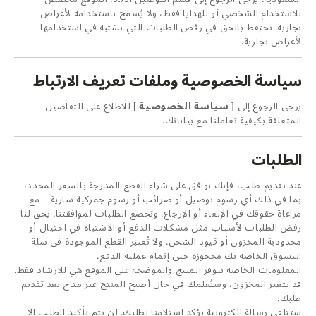
للاستخدام الشخصي أو للهدايا فقط، ولا يُسمح باستخدامه لأغراض
تجاريه. نحتفظ بالحق في رفض الطلبات التي نشتبه في استخدامها
لأغراض تجارية.
سياسة الخصوصية وملفات تعريف الارتباط
يرجى الرجوع إلى [
سياسة الخصوصية
] للاطلاع على التفاصيل
المتعلقة بكيفية تعاملنا مع بياناتك.
الطلبات
عند تقديم طلب، فإنك توافق على شراء القطع المدرجة بالسعر المحدد،
بما في ذلك أي رسوم توصيل أو ضرائب أو رسوم جمركية سارية – مع
مراعاة حقوقك في الإلغاء أو الإرجاع. وتخضع الطلبات لموافقتنا. يحق لنا
رفض الطلبات لأسباب مثل مشكلات الدفع أو الاشتباه في احتيال أو
محدودية المخزون أو قيود الشحن. ولا تُعتبر القطع الموجودة في سلة
التسوق الخاصة بك محجوزة حتى إتمام عملية الدفع.
المعلومات الخاصة بتوفر المنتج والموضحة على الموقع هي للارشاد فقط.
قد يتغير المخزون، وسنُعلمك في حال أصبح المنتج غير متاح بعد تقديم
طلبك.
ستتلقى رسالة إلكترونية تؤكد استلامنا لطلبك. لن يتم تأكيد الطلب إلا