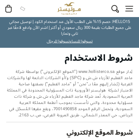
HELLO15: خصم 15% على الطلب الأول عند استخدام الكود | توصيل مجاني
على جميع الطلبات بقيمة 300 ريال سعودي أو أكثر | اشترِ الآن وادفع لاحقًا عبر
تابي وتمارا
تسوقوا للنساء
تسوقوا للرجال
شروط الاستخدام
يُدار موقع www.hollisterco.sa ("الموقع الإلكتروني") بواسطة شركة
ماجد الفطيم للأزياء ش.ش.و (SPC) و/أو الشركات التابعة لها والشركات
الفرعية (يُشار إليهم معًا بـ"نحن" أو "ماجد الفطيم") بصفتها صاحبة
الامتياز لشركة هوليستر الأوروبية ذات المسؤولية المحدودة في المملكة
العربية السعودية. تُعد شركة ماجد الفطيم للأزياء ش.ش.و شركة ذات
مسؤولية محدودة، والتي تأسست بموجب أنظمة المملكة العربية
السعودية، وتحمل الرقم الموحد 7001490858، ويقع مقرها المُسجّل في
الرياض، حي المعذر الشمالي، طريق العروبة الفرعي، ص.ب 2163.
شروط الموقع الإلكتروني