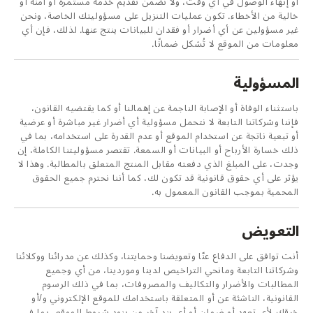
أو إنهاء الوصول في أي وقت، ولا نضمن تقديم خدمة مستمرة أو آمنة أو
خالية من الأخطاء. تكون عمليات التنزيل على مسؤوليتك الخاصة، ونحن
غير مسؤولين عن أي أضرار أو فقدان للبيانات ينتج عنها. لذلك، فإن أي
معلومات من الموقع لا تُشكل ضمانًا.
المسؤولية
باستثناء الوفاة أو الإصابة الناجمة عن إهمالنا أو كما يقتضيه القانون،
فإننا وشركاتنا التابعة لا نتحمل مسؤولية أي أضرار غير مباشرة أو عرضية
أو تبعية ناتجة عن استخدام الموقع أو عدم القدرة على استخدامه، بما في
ذلك خسارة الأرباح أو البيانات أو السمعة. تقتصر مسؤوليتنا الكاملة، إن
وجدت، على المبلغ الذي دفعته مقابل المنتج المتعلق بالمطالبة. وهذا لا
يؤثر على أي حقوق قانونية قد تكون لك، كما أننا نحترم جميع الحقوق
المحمية بموجب القانون المعمول به.
التعويض
أنت توافق على الدفاع عنّا وتعويضنا وحمايتنا، وكذلك عن مدرائنا ووكلائنا
وشركاتنا التابعة ومانحي التراخيص لدينا وموردينا، من أي وجميع
المطالبات والأضرار والتكاليف والمصروفات، بما في ذلك الرسوم
القانونية، الناشئة عن أو المتعلقة باستخدامك للموقع الإلكتروني و/أو
خرقك لأي تعهد أو ضمان أو أي بند آخر من بنود شروط الموقع، بما في