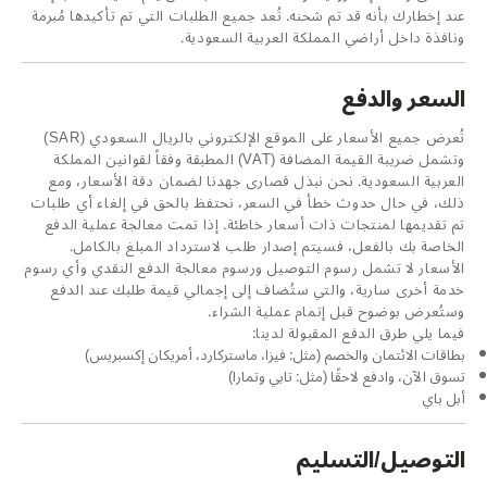
عند إخطارك بأنه قد تم شحنه. تُعد جميع الطلبات التي تم تأكيدها مُبرمة
ونافذة داخل أراضي المملكة العربية السعودية.
السعر والدفع
تُعرض جميع الأسعار على الموقع الإلكتروني بالريال السعودي (SAR)
وتشمل ضريبة القيمة المضافة (VAT) المطبقة وفقاً لقوانين المملكة
العربية السعودية. نحن نبذل قصارى جهدنا لضمان دقة الأسعار، ومع
ذلك، في حال حدوث خطأ في السعر، نحتفظ بالحق في إلغاء أي طلبات
تم تقديمها لمنتجات ذات أسعار خاطئة. إذا تمت معالجة عملية الدفع
الخاصة بك بالفعل، فسيتم إصدار طلب لاسترداد المبلغ بالكامل.
الأسعار لا تشمل رسوم التوصيل ورسوم معالجة الدفع النقدي وأي رسوم
خدمة أخرى سارية، والتي ستُضاف إلى إجمالي قيمة طلبك عند الدفع
وستُعرض بوضوح قبل إتمام عملية الشراء.
فيما يلي طرق الدفع المقبولة لدينا:
بطاقات الائتمان والخصم (مثل: فيزا، ماستركارد، أمريكان إكسبريس)
تسوق الآن، وادفع لاحقًا (مثل: تابي وتمارا)
أبل باي
التوصيل/التسليم