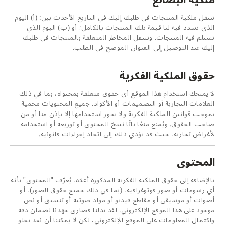
ملكية البضائع
تنتقل ملكية المنتجات في طلبك إليك في التاريخ الأحدث بين: (أ) اليوم
الذي تسدد فيه لنا قيمة تلك المنتجات بالكامل؛ أو (ب) اليوم الذي
تستلم فيه المنتجات. وتنتقل المخاطر المتعلقة بالمنتجات في طلبك
إليك عند التوصيل إلى العنوان الموضح في الطلب.
حقوق الملكية الفكرية
لا يمنحك استخدام هذا الموقع أي حقوق متعلقة بمحتواه، بما في ذلك
العلامات التجارية أو التصميمات أو الأكواد. جميع المحتويات محمية
بموجب قوانين الملكية الفكرية ولا يجوز استخدامها إلا بإذن منا أو من
صاحب الحقوق. ويُمنع منعًا باتًا نسخ المحتوى أو توزيعه أو استخدامه
لأغراض تجارية، حيث قد يؤدي ذلك إلى اتخاذ إجراءات قانونية.
المحتوى
بالإضافة إلى حقوق الملكية الفكرية المذكورة أعلاه، يُعرّف "المحتوى" بأنه
أي رسومات أو صور فوتوغرافية، (بما في ذلك جميع حقوق الصور)، أو
أصوات أو موسيقى أو مقاطع فيديو أو مواد صوتية أو تنسيق أو نص
موجود على هذا الموقع الإلكتروني. لقد بذلنا قصارى جهدنا لضمان دقة
واكتمال المعلومات على الموقع الإلكتروني، لكن لا يمكننا أن نعد بخلو