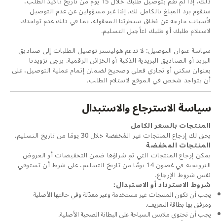
ذلك، إذا لم نقم بتوصيل طلبك خلال 15 يومً من تاريخ تأكيد الطلب،
سنقوم برد المبلغ بالكامل لك. إننا غير مسؤولين عن عدم التوصيل
لأسباب خارجة عن نطاق سيطرتنا المعقولة، بما في ذلك عدم تواجدك
لاستلام طلبك أو طلبك لتأجيل التسليم.
سياسة عنوان التوصيل: لا تدعم هوليستر توصيل الطلبات إلى صناديق
البريد أو الصناديق البريدية الذكية أو الخزائن الرقمية. يرجى تزويدنا
بعنوان سكني أو تجاري فعلي وصحيح لضمان إتمام عملية التوصيل، على
أن يتواجد شخص في الموقع لاستلام الطلب.
سياسة الاسترجاع والاستبدال
المنتجات بالسعر الكامل
يحق لك إرجاع المنتجات غير المُخفضة خلال 30 يومًا من تاريخ التسليم.
المنتجات المخفضة
يمكن إرجاع المنتجات التي تم شراؤها ضمن التخفيضات أو العروض
الترويجية في غضون 14 يومًا من تاريخ التسليم، على شرط أن تستوفي
نفس شروط الإرجاع.
شروط الاسترداد أو الاستبدال:
يجب أن تكون المنتجات غير مستخدمة وغير معدّلة وفي حالتها الأصلية
ومرفق بها بطاقة التعريف.
يجب أن تحتوي ملابس السباحة على البطانة الصحية الأصلية.