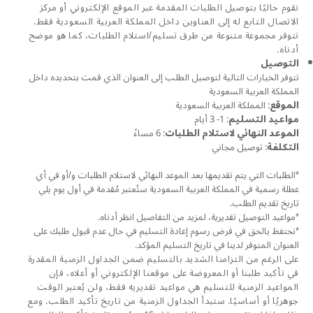
نقوم حاليًا بتوصيل الطلبات المقدمة عبر الموقع الإلكتروني أو مركز
الاتصال التابع له إلى العناوين داخل المملكة العربية السعودية فقط.
تتوفر مجموعة متنوعة من طرق تسليم/استلام الطلبات، كما هو موضح
أدناه.
التوصيل
تتوفر الخيارات التالية لتوصيل الطلب إلى العنوان الذي قمت بتحديده داخل
المملكة العربية السعودية
الموقع
: المملكة العربية السعودية
مواعيد التسليم
: 1- 3 أيام
الموعد النهائي لاستلام الطلبات
: 6 مساءً
التكلفة
: توصيل مجاني
*الطلبات التي يتم تقديمها بعد الموعد النهائي لاستلام الطلبات و/أو في أي
عطلة رسمية في المملكة العربية السعودية ستُعتبر مُقدمة في أول يوم يلي
تاريخ تقديم الطلب.
*مواعيد التوصيل تقديرية، لمزيد من التفاصيل انظر أدناه.
*نحتفظ بالحق في فرض رسوم إعادة التسليم في حال عدم قبول طلبك على
العنوان المتوفر لدينا في تاريخ التسليم المؤكد.
على الرغم من التزامنا الشديد بالتسليم ضمن الجداول الزمنية المقدرة
في تأكيد طلبنا أو المعروضة على موقعنا الإلكتروني أو أعلاه، فإن
المواعيد الزمنية للتسليم هي مواعيد تقديريه فقط، ولن يُعتبر الوقت
جوهريًا أو أساسيًا. ستبدأ الجداول الزمنية من تاريخ تأكيد الطلب. ومع