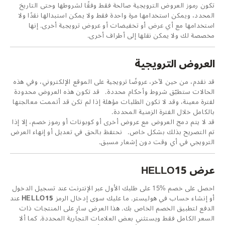
تكون رموز العروض الترويجية صالحة فقط وفقًا لشروطها وحتى التاريخ
المحدد، ويمكن استخدامها مرة واحدة فقط ولا يمكن استبدالها نقدًا ولا
استخدامها مع أي عرض أو تخفيضات أو عروض ترويجية أخرى. إنها
مخصصة لك ولا يمكن نقلها إلى أطراف أخرى.
العروض الترويجية
قد نقدم، من حين لآخر، عروضًا ترويجية على الموقع الإلكتروني، وفي هذه
الحالات ستطبّق شروط وأحكام محددة. قد تكون هذه العروض محدودة
لفترة معينة، وقد لا تكون الطلبات مؤهلة إذا لم تكن قد أتممت معالجتها
بالكامل خلال الفترة الزمنية المحددة.
قد لا يتم دمج العروض مع عروض أخرى أو كوبونات أو رموز خصم، إلا إذا
تم التصريح بذلك بشكل خاص. نحتفظ بالحق في تعديل أو إنهاء العرض
الترويجي في أي وقت دون إشعار مسبق.
عرض HELLO15
احصل على خصم %15 على طلبك الأول عبر الإنترنت عند تسجيل الدخول
أو إنشاء حساب في هوليستر. ما عليك سوى إدخال الرمز
HELLO15
عند
الدفع لتطبيق الخصم الخاص بك. هذا العرض سارٍ على المنتجات ذات
السعر الكامل فقط ويستثني بعض العلامات التجارية المحددة. كما ألا