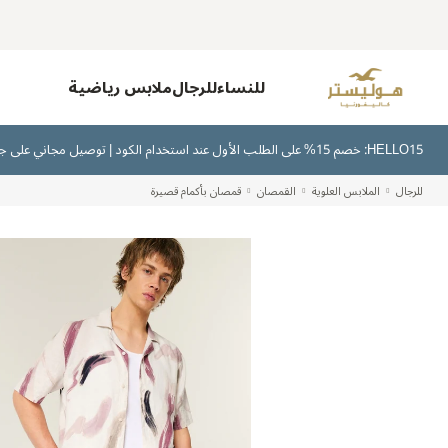
للنساء
للرجال
ملابس رياضية
HELLO15: خصم 15% على الطلب الأول عند استخدام الكود | توصيل مجاني على جميع الطلبات بقيمة 300 ريال سعودي أو أكثر | اشترِ الآن وادفع لاحقًا عبر تابي وتمارا
للرجال
الملابس العلوية
القمصان
قمصان بأكمام قصيرة