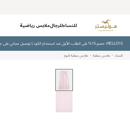
للنساء
للرجال
ملابس رياضية
HELLO15: خصم 15% على الطلب الأول عند استخدام الكود | توصيل مجاني على جميع الطلبات بقيمة 300 ريال سعودي أو أكثر | اشترِ الآن وادفع لاحقًا عبر تابي وتمارا
للنساء
ملابس سفلية
ملابس سفلية للنوم