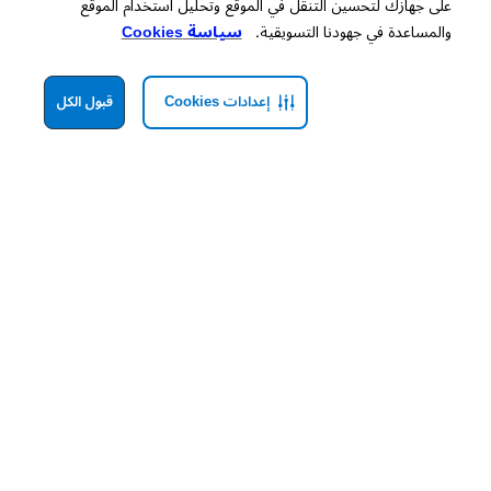
على جهازك لتحسين التنقل في الموقع وتحليل استخدام الموقع
والمساعدة في جهودنا التسويقية.
سياسة Cookies
إعدادات Cookies
قبول الكل
استمتعي بنوم هانئ وأناقة حالمة مع
ملابس النوم
السفلية الناعمة من هوليستر. اكتشفي الإطلالة
المثالية لأوقات الاسترخاء مع تشكيلتنا الرائعة من
شورتات النوم
وبنطلونات البيجاما والتنّورات
القصيرة المزوّدة بشورت داخلي. بتصاميم خفيفة وقابلة للتنفس، ستشعرين بالانتعاش من المساء حتى
الصباح، ويمكنك تنسيقها أو مزجها مع بجامات نوم نسائية أنيقة لتبتكري طقماً مثالياً يعكس أسلوبك
الخاص.
بنطلونات نوم كلاسيكية
انغمسي في راحة لا مثيل لها مع لمسة هوليستر العصرية على
بناطيل النوم
الكلاسيكية. تمتعي
بليالٍ مريحة وخفيفة بفضل خامة بوينتيل فائقة النعومة، أو استمتعي بأجواء دافئة ومريحة مع تصاميم
جيلي هيكس المحبوكة بنمط الوافل والمستوحاة من أقمشة الكنزات. مثالية للتنسيق مع تانك توب أو
تيشيرت، تمنحك هذه البناطيل نوماً مريجاً لتستيقظي مستعدة لصباحات هادئة بكامل نشاطك.
قولي نعم لشورتات النوم
مع
شورت نسائي للنوم
من هوليستر، ودّعي الليالي الحارة والرطبة واستقبلي برودة لا تقاوم وراحة