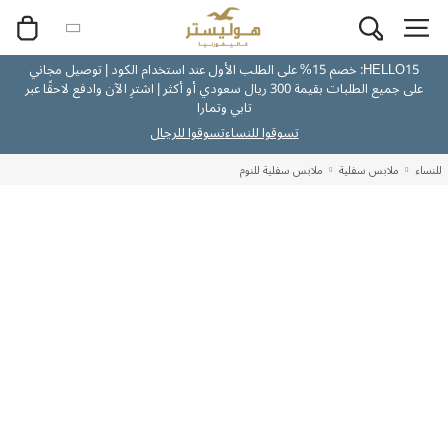
HELLO15: خصم 15% على الطلب الأول عند استخدام الكود | توصيل مجاني
على جميع الطلبات بقيمة 300 ريال سعودي أو أكثر | اشترِ الآن وادفع لاحقًا عبر
تابي وتمارا
تسوقوا للنساء
تسوقوا للرجال
للنساء
ملابس سفلية
ملابس سفلية للنوم