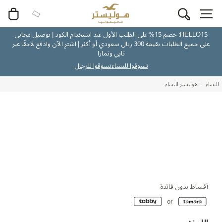
HELLO15: خصم 15% على الطلب الأول عند استخدام الكود | توصيل مجاني
على جميع الطلبات بقيمة 300 ريال سعودي أو أكثر | اشترِ الآن وادفع لاحقًا عبر
تابي وتمارا
تسوقوا للنساء
تسوقوا للرجال
للنساء
هوليستر للنساء
أقساط بدون فائدة