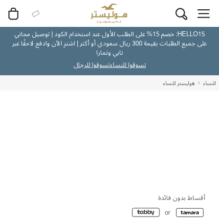
HELLO15: خصم 15% على الطلب الأول عند استخدام الكود | توصيل مجاني
على جميع الطلبات بقيمة 300 ريال سعودي أو أكثر | اشترِ الآن وادفع لاحقًا عبر
تابي وتمارا
تسوقوا للنساء
تسوقوا للرجال
للنساء
هوليستر للنساء
أقساط بدون فائدة