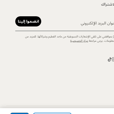
اشتراك
انضموا إلينا
وان البريد الإلكتروني
رّ بموافقتي على تلقي الإشعارات التسويقية من ماجد الفطيم وشركائها. للمزيد من
معلومات، يرجى مراجعة
مركز الخصوصية