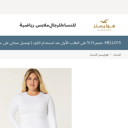
للنساء
للرجال
ملابس رياضية
HELLO15: خصم 15% على الطلب الأول عند استخدام الكود | توصيل مجاني على جميع الطلبات بقيمة 300 ريال سعودي أو أكثر | اشترِ الآن وادفع لاحقًا عبر تابي وتمارا
للنساء
هوليستر للنساء