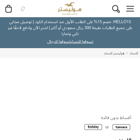
HELLO15: خصم 15% على الطلب الأول عند استخدام الكود | توصيل مجاني
على جميع الطلبات بقيمة 300 ريال سعودي أو أكثر | اشترِ الآن وادفع لاحقًا عبر
تابي وتمارا
تسوقوا للنساء
تسوقوا للرجال
للنساء
هوليستر للنساء
أقساط بدون فائدة