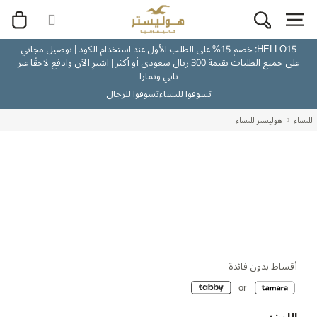
HELLO15: خصم 15% على الطلب الأول عند استخدام الكود | توصيل مجاني
على جميع الطلبات بقيمة 300 ريال سعودي أو أكثر | اشترِ الآن وادفع لاحقًا عبر
تابي وتمارا
تسوقوا للنساء
تسوقوا للرجال
للنساء
هوليستر للنساء
أقساط بدون فائدة