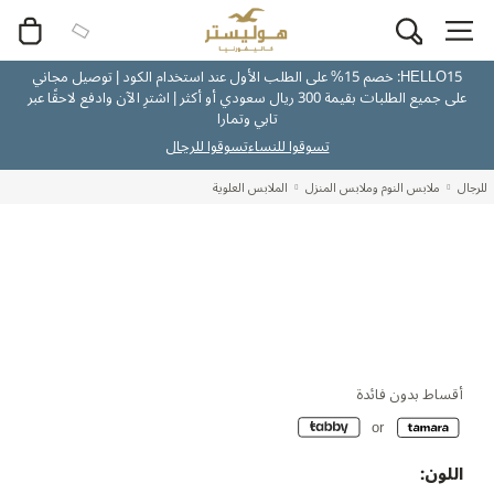
HELLO15: خصم 15% على الطلب الأول عند استخدام الكود | توصيل مجاني
على جميع الطلبات بقيمة 300 ريال سعودي أو أكثر | اشترِ الآن وادفع لاحقًا عبر
تابي وتمارا
تسوقوا للنساء
تسوقوا للرجال
للرجال
ملابس النوم وملابس المنزل
الملابس العلوية
أقساط بدون فائدة
اللون: