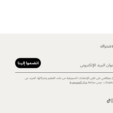
اشتراك
انضموا إلينا
وان البريد الإلكتروني
رّ بموافقتي على تلقي الإشعارات التسويقية من ماجد الفطيم وشركائها. للمزيد من
معلومات، يرجى مراجعة
مركز الخصوصية