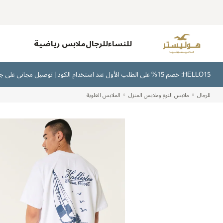
للنساء
للرجال
ملابس رياضية
HELLO15: خصم 15% على الطلب الأول عند استخدام الكود | توصيل مجاني على جميع الطلبات بقيمة 300 ريال سعودي أو أكثر | اشترِ الآن وادفع لاحقًا عبر تابي وتمارا
للرجال
ملابس النوم وملابس المنزل
الملابس العلوية