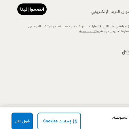
انضموا إلينا
وان البريد الإلكتروني
رّ بموافقتي على تلقي الإشعارات التسويقية من ماجد الفطيم وشركائها. للمزيد من
معلومات، يرجى مراجعة
مركز الخصوصية
إعدادات Cookies
قبول الكل