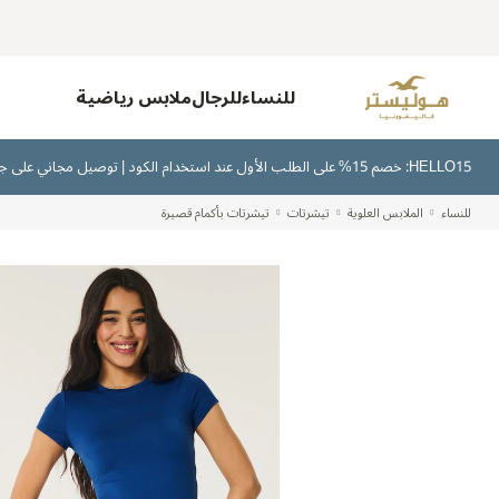
للنساء
للرجال
ملابس رياضية
HELLO15: خصم 15% على الطلب الأول عند استخدام الكود | توصيل مجاني على جميع الطلبات بقيمة 300 ريال سعودي أو أكثر | اشترِ الآن وادفع لاحقًا عبر تابي وتمارا
للنساء
الملابس العلوية
تيشرتات
تيشرتات بأكمام قصيرة