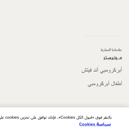
علاماتنا التجارية
الخصوصية/ملفات تعريف الارتباط الخاصة بالإعلانات
شروط الاستخدام
خريطة الموقع
بالنقر فوق «قبول الكل Cookies»، فإنك توافق على تخزين cookies على جهازك لتحسين التنقل في الموقع وتحليل استخدام الموقع والمساعدة في جهودنا التسويقية.
سياسة Cookies