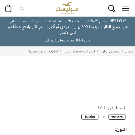
HELLO15: خصم 15% على الطلب الأول عند استخدام الكود | توصيل مجاني
على جميع الطلبات بقيمة 300 ريال سعودي أو أكثر | اشترِ الآن وادفع لاحقًا عبر
تابي وتمارا
تسوقوا للنساء
تسوقوا للرجال
للرجال
الملابس العلوية
تيشرتات وقمصان هينلي
تيشرتات بأكمام قصيرة
أقساط بدون فائدة
اللون: