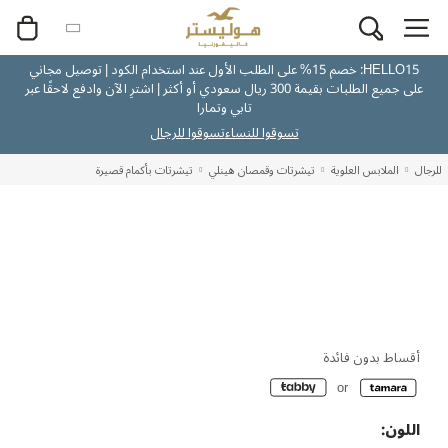
HELLO15: خصم 15% على الطلب الأول عند استخدام الكود | توصيل مجاني
على جميع الطلبات بقيمة 300 ريال سعودي أو أكثر | اشترِ الآن وادفع لاحقًا عبر
تابي وتمارا
تسوقوا للنساء
تسوقوا للرجال
للرجال
الملابس العلوية
تيشرتات وقمصان هينلي
تيشرتات بأكمام قصيرة
أقساط بدون فائدة
اللون: