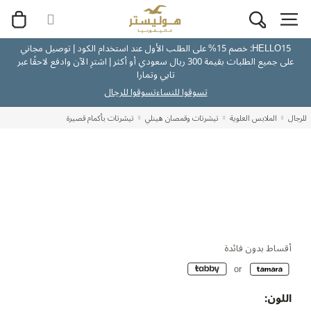
HELLO15: خصم 15% على الطلب الأول عند استخدام الكود | توصيل مجاني
على جميع الطلبات بقيمة 300 ريال سعودي أو أكثر | اشترِ الآن وادفع لاحقًا عبر
تابي وتمارا
تسوقوا للنساء
تسوقوا للرجال
للرجال
الملابس العلوية
تيشرتات وقمصان هينلي
تيشرتات بأكمام قصيرة
أقساط بدون فائدة
اللون: