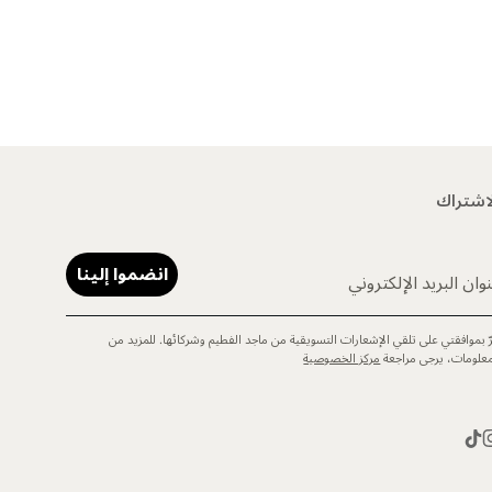
اشتراك
انضموا إلينا
وان البريد الإلكتروني
رّ بموافقتي على تلقي الإشعارات التسويقية من ماجد الفطيم وشركائها. للمزيد من
معلومات، يرجى مراجعة
مركز الخصوصية