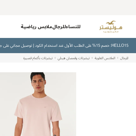
للنساء
للرجال
ملابس رياضية
HELLO15: خصم 15% على الطلب الأول عند استخدام الكود | توصيل مجاني على جميع الطلبات بقيمة 300 ريال سعودي أو أكثر | اشترِ الآن وادفع لاحقًا عبر تابي وتمارا
للرجال
الملابس العلوية
تيشرتات وقمصان هينلي
تيشرتات بأكمام قصيرة