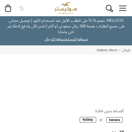
HELLO15: خصم 15% على الطلب الأول عند استخدام الكود | توصيل مجاني
على جميع الطلبات بقيمة 300 ريال سعودي أو أكثر | اشترِ الآن وادفع لاحقًا عبر
تابي وتمارا
تسوقوا للنساء
تسوقوا للرجال
للرجال
Hollister Men's
أقساط بدون فائدة