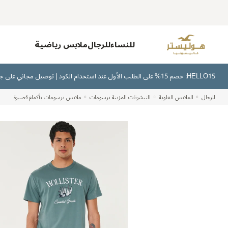
للنساء
للرجال
ملابس رياضية
HELLO15: خصم 15% على الطلب الأول عند استخدام الكود | توصيل مجاني على جميع الطلبات بقيمة 300 ريال سعودي أو أكثر | اشترِ الآن وادفع لاحقًا عبر تابي وتمارا
للرجال
الملابس العلوية
التيشرتات المزينة برسومات
ملابس برسومات بأكمام قصيرة