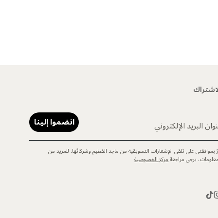
اشتراك
انضموا إلينا
وان البريد الإلكتروني
رّ بموافقتي على تلقي الإشعارات التسويقية من ماجد الفطيم وشركائها. للمزيد من
معلومات، يرجى مراجعة
مركز الخصوصية