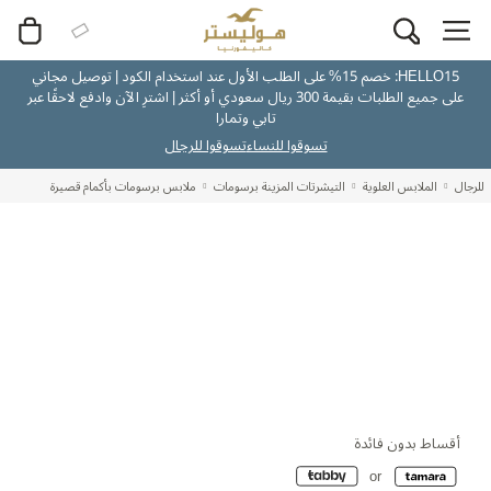
HELLO15: خصم 15% على الطلب الأول عند استخدام الكود | توصيل مجاني
على جميع الطلبات بقيمة 300 ريال سعودي أو أكثر | اشترِ الآن وادفع لاحقًا عبر
تابي وتمارا
تسوقوا للنساء
تسوقوا للرجال
للرجال
الملابس العلوية
التيشرتات المزينة برسومات
ملابس برسومات بأكمام قصيرة
أقساط بدون فائدة