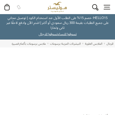
HELLO15: خصم 15% على الطلب الأول عند استخدام الكود | توصيل مجاني
على جميع الطلبات بقيمة 300 ريال سعودي أو أكثر | اشترِ الآن وادفع لاحقًا عبر
تابي وتمارا
تسوقوا للنساء
تسوقوا للرجال
للرجال
الملابس العلوية
التيشرتات المزينة برسومات
ملابس برسومات بأكمام قصيرة