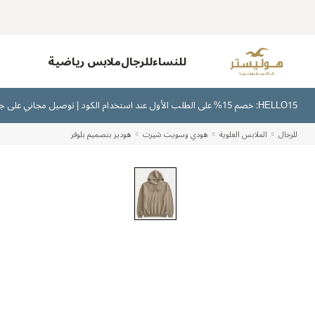
للنساء
للرجال
ملابس رياضية
HELLO15: خصم 15% على الطلب الأول عند استخدام الكود | توصيل مجاني على جميع الطلبات بقيمة 300 ريال سعودي أو أكثر | اشترِ الآن وادفع لاحقًا عبر تابي وتمارا
للرجال
الملابس العلوية
هودي وسويت شيرت
هوديز بتصميم بلوفر