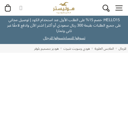
HELLO15: خصم 15% على الطلب الأول عند استخدام الكود | توصيل مجاني
على جميع الطلبات بقيمة 300 ريال سعودي أو أكثر | اشترِ الآن وادفع لاحقًا عبر
تابي وتمارا
تسوقوا للنساء
تسوقوا للرجال
للرجال
الملابس العلوية
هودي وسويت شيرت
هوديز بتصميم بلوفر