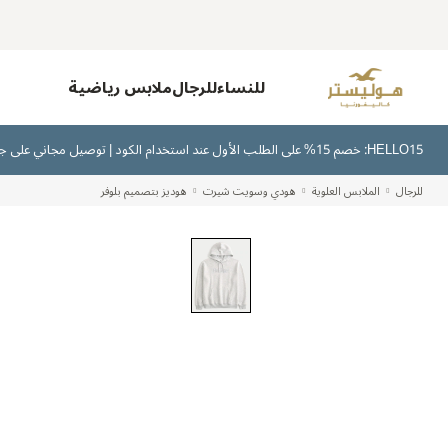
للنساء
للرجال
ملابس رياضية
HELLO15: خصم 15% على الطلب الأول عند استخدام الكود | توصيل مجاني على جميع الطلبات بقيمة 300 ريال سعودي أو أكثر | اشترِ الآن وادفع لاحقًا عبر تابي وتمارا
للرجال
الملابس العلوية
هودي وسويت شيرت
هوديز بتصميم بلوفر