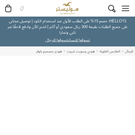
HELLO15: خصم 15% على الطلب الأول عند استخدام الكود | توصيل مجاني
على جميع الطلبات بقيمة 300 ريال سعودي أو أكثر | اشترِ الآن وادفع لاحقًا عبر
تابي وتمارا
تسوقوا للنساء
تسوقوا للرجال
للرجال
الملابس العلوية
هودي وسويت شيرت
هوديز بتصميم بلوفر