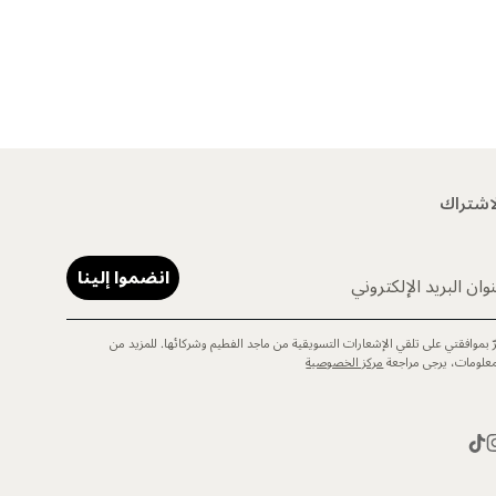
اشتراك
انضموا إلينا
وان البريد الإلكتروني
رّ بموافقتي على تلقي الإشعارات التسويقية من ماجد الفطيم وشركائها. للمزيد من
معلومات، يرجى مراجعة
مركز الخصوصية