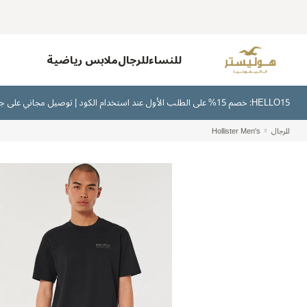
للنساء
للرجال
ملابس رياضية
HELLO15: خصم 15% على الطلب الأول عند استخدام الكود | توصيل مجاني على جميع الطلبات بقيمة 300 ريال سعودي أو أكثر | اشترِ الآن وادفع لاحقًا عبر تابي وتمارا
للرجال
Hollister Men's