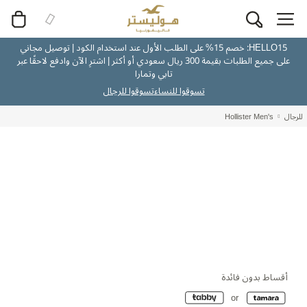
HELLO15: خصم 15% على الطلب الأول عند استخدام الكود | توصيل مجاني
على جميع الطلبات بقيمة 300 ريال سعودي أو أكثر | اشترِ الآن وادفع لاحقًا عبر
تابي وتمارا
تسوقوا للنساء
تسوقوا للرجال
للرجال
Hollister Men's
أقساط بدون فائدة