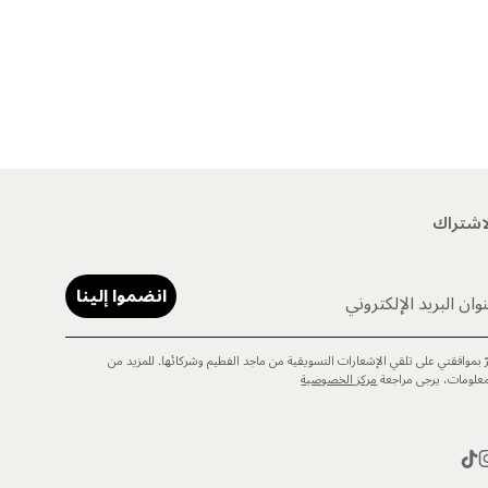
اشتراك
انضموا إلينا
وان البريد الإلكتروني
رّ بموافقتي على تلقي الإشعارات التسويقية من ماجد الفطيم وشركائها. للمزيد من
معلومات، يرجى مراجعة
مركز الخصوصية