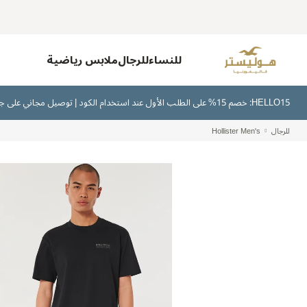
للنساء
للرجال
ملابس رياضية
HELLO15: خصم 15% على الطلب الأول عند استخدام الكود | توصيل مجاني على جميع الطلبات بقيمة 300 ريال سعودي أو أكثر | اشترِ الآن وادفع لاحقًا عبر تابي وتمارا
للرجال
Hollister Men's