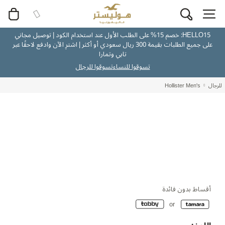
HELLO15: خصم 15% على الطلب الأول عند استخدام الكود | توصيل مجاني
على جميع الطلبات بقيمة 300 ريال سعودي أو أكثر | اشترِ الآن وادفع لاحقًا عبر
تابي وتمارا
تسوقوا للنساء
تسوقوا للرجال
للرجال
Hollister Men's
أقساط بدون فائدة