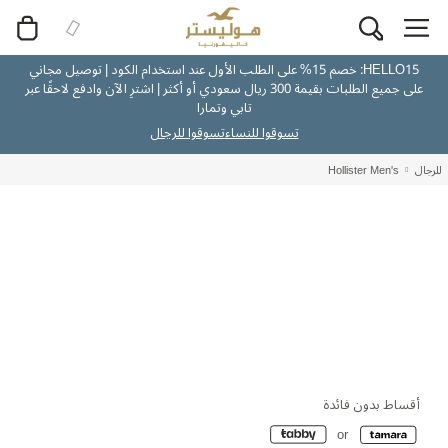
HELLO15: خصم 15% على الطلب الأول عند استخدام الكود | توصيل مجاني
على جميع الطلبات بقيمة 300 ريال سعودي أو أكثر | اشترِ الآن وادفع لاحقًا عبر
تابي وتمارا
تسوقوا للنساء
تسوقوا للرجال
للرجال
Hollister Men's
أقساط بدون فائدة