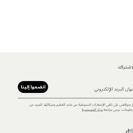
اشتراك
انضموا إلينا
وان البريد الإلكتروني
رّ بموافقتي على تلقي الإشعارات التسويقية من ماجد الفطيم وشركائها. للمزيد من
معلومات، يرجى مراجعة
مركز الخصوصية