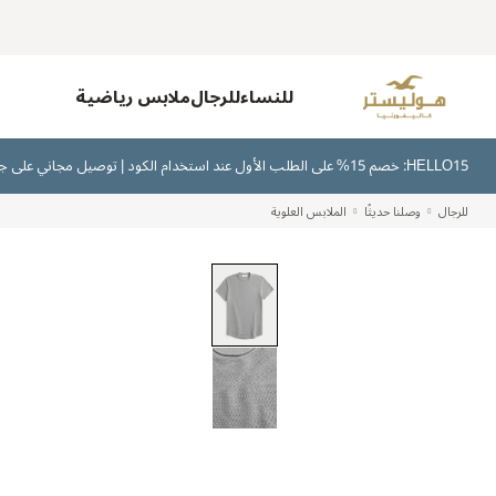
للنساء
للرجال
ملابس رياضية
HELLO15: خصم 15% على الطلب الأول عند استخدام الكود | توصيل مجاني على جميع الطلبات بقيمة 300 ريال سعودي أو أكثر | اشترِ الآن وادفع لاحقًا عبر تابي وتمارا
للرجال
وصلنا حديثًا
الملابس العلوية