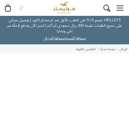
HELLO15: خصم 15% على الطلب الأول عند استخدام الكود | توصيل مجاني
على جميع الطلبات بقيمة 300 ريال سعودي أو أكثر | اشترِ الآن وادفع لاحقًا عبر
تابي وتمارا
تسوقوا للنساء
تسوقوا للرجال
للرجال
وصلنا حديثًا
الملابس العلوية