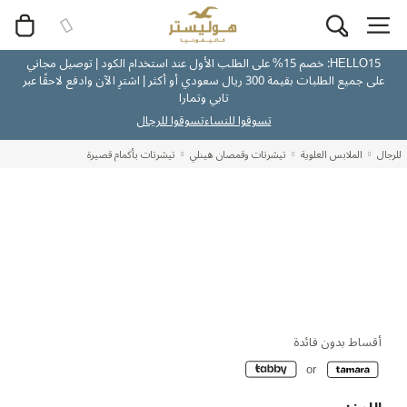
HELLO15: خصم 15% على الطلب الأول عند استخدام الكود | توصيل مجاني
على جميع الطلبات بقيمة 300 ريال سعودي أو أكثر | اشترِ الآن وادفع لاحقًا عبر
تابي وتمارا
تسوقوا للنساء
تسوقوا للرجال
للرجال
الملابس العلوية
تيشرتات وقمصان هينلي
تيشرتات بأكمام قصيرة
أقساط بدون فائدة