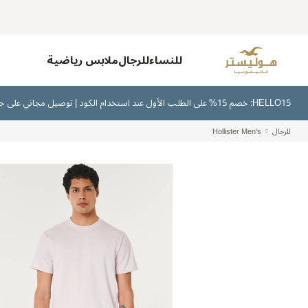
للنساء
للرجال
ملابس رياضية
HELLO15: خصم 15% على الطلب الأول عند استخدام الكود | توصيل مجاني على جميع الطلبات بقيمة 300 ريال سعودي أو أكثر | اشترِ الآن وادفع لاحقًا عبر تابي وتمارا
للرجال
Hollister Men's