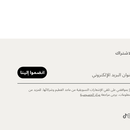
اشتراك
انضموا إلينا
وان البريد الإلكتروني
رّ بموافقتي على تلقي الإشعارات التسويقية من ماجد الفطيم وشركائها. للمزيد من
معلومات، يرجى مراجعة
مركز الخصوصية