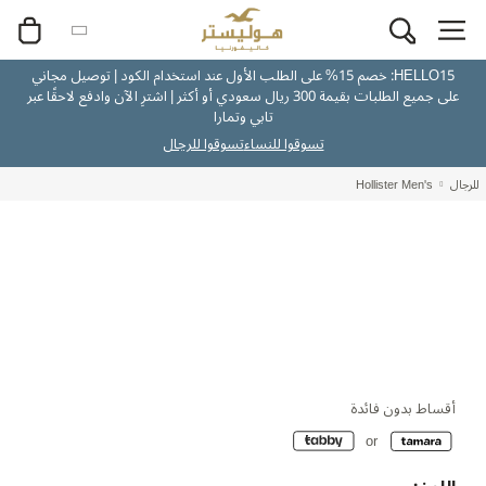
HELLO15: خصم 15% على الطلب الأول عند استخدام الكود | توصيل مجاني
على جميع الطلبات بقيمة 300 ريال سعودي أو أكثر | اشترِ الآن وادفع لاحقًا عبر
تابي وتمارا
تسوقوا للنساء
تسوقوا للرجال
للرجال
Hollister Men's
أقساط بدون فائدة