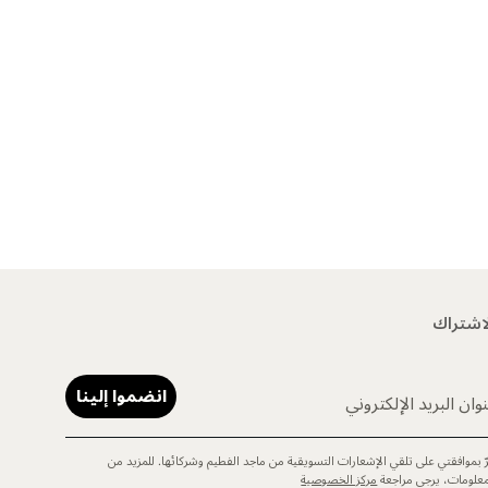
اشتراك
انضموا إلينا
وان البريد الإلكتروني
رّ بموافقتي على تلقي الإشعارات التسويقية من ماجد الفطيم وشركائها. للمزيد من
معلومات، يرجى مراجعة
مركز الخصوصية