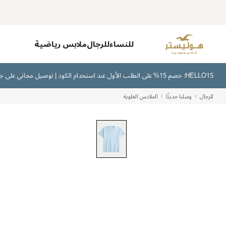
للنساء
للرجال
ملابس رياضية
HELLO15: خصم 15% على الطلب الأول عند استخدام الكود | توصيل مجاني على جميع الطلبات بقيمة 300 ريال سعودي أو أكثر | اشترِ الآن وادفع لاحقًا عبر تابي وتمارا
للرجال
وصلنا حديثًا
الملابس العلوية