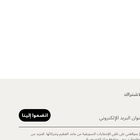
اشتراك
انضموا إلينا
وان البريد الإلكتروني
رّ بموافقتي على تلقي الإشعارات التسويقية من ماجد الفطيم وشركائها. للمزيد من
معلومات، يرجى مراجعة
مركز الخصوصية