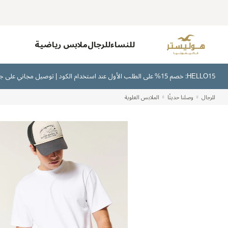
للنساء
للرجال
ملابس رياضية
HELLO15: خصم 15% على الطلب الأول عند استخدام الكود | توصيل مجاني على جميع الطلبات بقيمة 300 ريال سعودي أو أكثر | اشترِ الآن وادفع لاحقًا عبر تابي وتمارا
للرجال
وصلنا حديثًا
الملابس العلوية