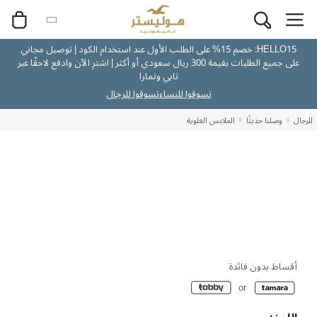
HELLO15: خصم 15% على الطلب الأول عند استخدام الكود | توصيل مجاني
على جميع الطلبات بقيمة 300 ريال سعودي أو أكثر | اشترِ الآن وادفع لاحقًا عبر
تابي وتمارا
تسوقوا للنساء
تسوقوا للرجال
للرجال
وصلنا حديثًا
الملابس العلوية
أقساط بدون فائدة