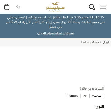
HELLO15: خصم 15% على الطلب الأول عند استخدام الكود | توصيل مجاني
على جميع الطلبات بقيمة 300 ريال سعودي أو أكثر | اشترِ الآن وادفع لاحقًا عبر
تابي وتمارا
تسوقوا للنساء
تسوقوا للرجال
للرجال
Hollister Men's
أقساط بدون فائدة
اللون: