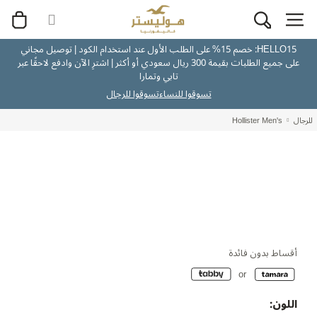
HELLO15: خصم 15% على الطلب الأول عند استخدام الكود | توصيل مجاني
على جميع الطلبات بقيمة 300 ريال سعودي أو أكثر | اشترِ الآن وادفع لاحقًا عبر
تابي وتمارا
تسوقوا للنساء
تسوقوا للرجال
للرجال
Hollister Men's
أقساط بدون فائدة
اللون: