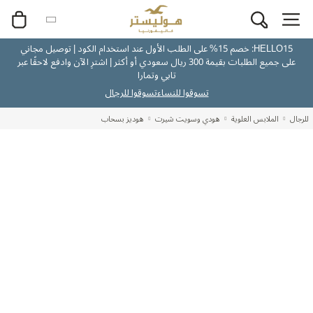
HELLO15: خصم 15% على الطلب الأول عند استخدام الكود | توصيل مجاني
على جميع الطلبات بقيمة 300 ريال سعودي أو أكثر | اشترِ الآن وادفع لاحقًا عبر
تابي وتمارا
تسوقوا للنساء
تسوقوا للرجال
للرجال
الملابس العلوية
هودي وسويت شيرت
هوديز بسحاب