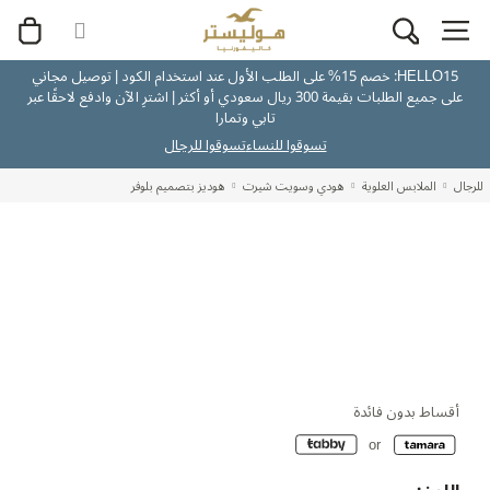
HELLO15: خصم 15% على الطلب الأول عند استخدام الكود | توصيل مجاني
على جميع الطلبات بقيمة 300 ريال سعودي أو أكثر | اشترِ الآن وادفع لاحقًا عبر
تابي وتمارا
تسوقوا للنساء
تسوقوا للرجال
للرجال
الملابس العلوية
هودي وسويت شيرت
هوديز بتصميم بلوفر
أقساط بدون فائدة