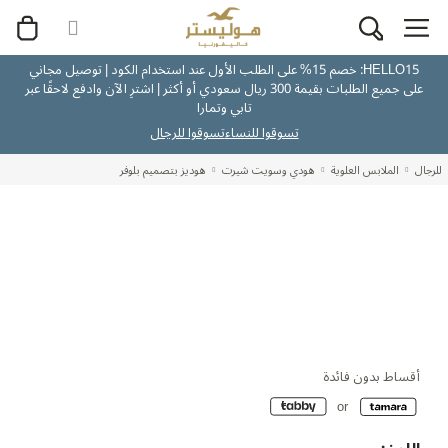
HELLO15: خصم 15% على الطلب الأول عند استخدام الكود | توصيل مجاني
على جميع الطلبات بقيمة 300 ريال سعودي أو أكثر | اشترِ الآن وادفع لاحقًا عبر
تابي وتمارا
تسوقوا للنساء
تسوقوا للرجال
للرجال
الملابس العلوية
هودي وسويت شيرت
هوديز بتصميم بلوفر
أقساط بدون فائدة