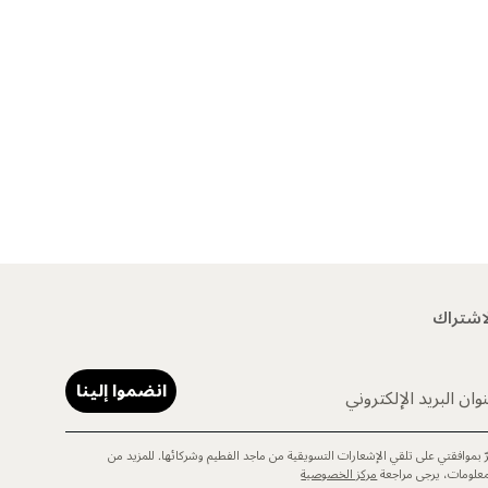
اشتراك
انضموا إلينا
وان البريد الإلكتروني
رّ بموافقتي على تلقي الإشعارات التسويقية من ماجد الفطيم وشركائها. للمزيد من
معلومات، يرجى مراجعة
مركز الخصوصية