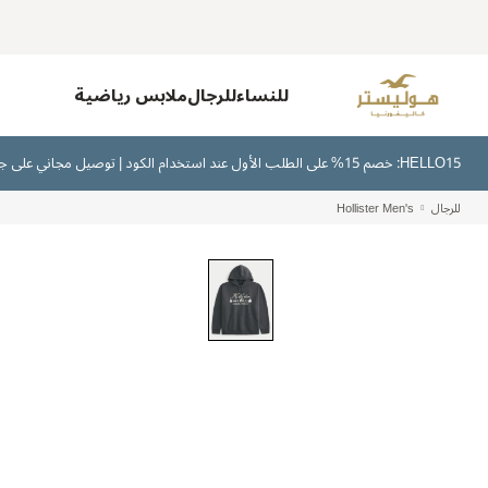
للنساء
للرجال
ملابس رياضية
HELLO15: خصم 15% على الطلب الأول عند استخدام الكود | توصيل مجاني على جميع الطلبات بقيمة 300 ريال سعودي أو أكثر | اشترِ الآن وادفع لاحقًا عبر تابي وتمارا
للرجال
Hollister Men's