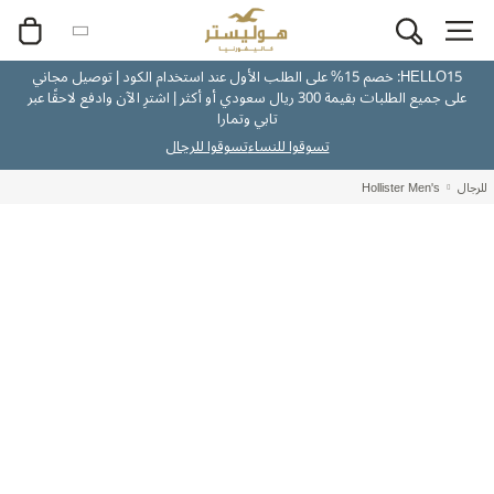
HELLO15: خصم 15% على الطلب الأول عند استخدام الكود | توصيل مجاني
على جميع الطلبات بقيمة 300 ريال سعودي أو أكثر | اشترِ الآن وادفع لاحقًا عبر
تابي وتمارا
تسوقوا للنساء
تسوقوا للرجال
للرجال
Hollister Men's