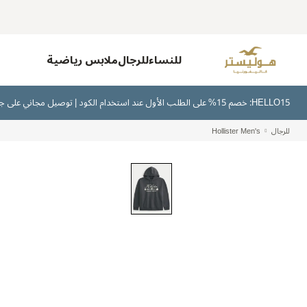
للنساء
للرجال
ملابس رياضية
HELLO15: خصم 15% على الطلب الأول عند استخدام الكود | توصيل مجاني على جميع الطلبات بقيمة 300 ريال سعودي أو أكثر | اشترِ الآن وادفع لاحقًا عبر تابي وتمارا
للرجال
Hollister Men's