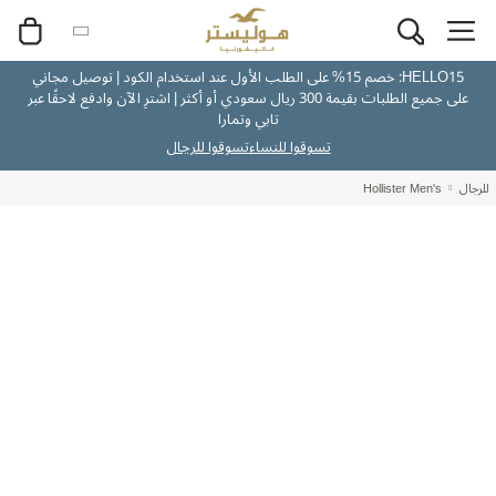
HELLO15: خصم 15% على الطلب الأول عند استخدام الكود | توصيل مجاني
على جميع الطلبات بقيمة 300 ريال سعودي أو أكثر | اشترِ الآن وادفع لاحقًا عبر
تابي وتمارا
تسوقوا للنساء
تسوقوا للرجال
للرجال
Hollister Men's